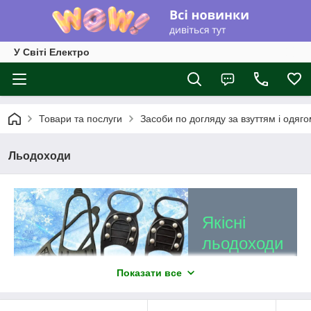
У Світі Електро
Товари та послуги
Засоби по догляду за взуттям і одяг
Льодоходи
Якісні
льодоходи
в магазині
Показати все
— «У Світі
Електро»!