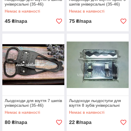
Купити →
універсальні (35-46)
шипів універсальні (35-46)
Льодоходи накладки 4 шипа
Немає в наявності
Немає в наявності
Гумові накладки з шипами
45
75
₴/пара
₴/пара
дуже зручні у використанні,
практичні і дійсно ефективні.
Надівши льодоступи на підошві
вашого взуття, вам буде
набагато легше пересуватися
по слизькій дорозі або льоду.
Прекрасно підходять для
повсякденного взуття різних
розмірів.
Купити →
Зробивши замовлення в магазині «У
Світі Електро»
Льодоходи для взуття 7 шипів
Льодоходи льодоступи для
універсальні (35-46)
взуття 8 зубів універсальні
Немає в наявності
Немає в наявності
80
22
₴/пара
₴/пара