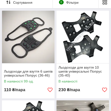
Сортування
0
Фільтри
Ми
пропонуємо
привабливі
оптові ціни
У нашому
каталозі
представлені
гумові
накладки для
Навіщо потрібні льодоходи?
взуття
універсального
розміру.
Льодоходи для взуття 10
Льодоходи для взуття 6 шипів
шипів універсальні Попрус
Весь
універсальні Попрус (36-46)
(35-40)
асортимент →
В наявності 99 од.
В наявності
110
230
₴/пара
₴/пара
Взимку велика кількість
Більшість жінок
людей отримують
відмовляються взимку