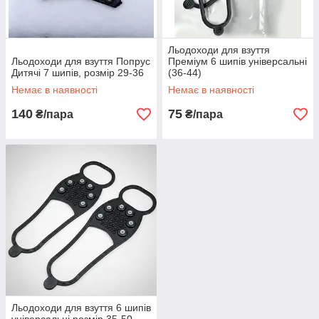
4
8
Після
Інтернет-
здійснення
магазин «В Світі
замовлення не
Електро» часто
Льодоходи для взуття
збільшуємо
радує своїх
Льодоходи для взуття Попрус
Преміум 6 шипів універсальні
ціну. Ми ніколи
клієнтів акціями
Дитячі 7 шипів, розмір 29-36
(36-44)
не обманюємо
та знижками.
Немає в наявності
Немає в наявності
своїх клієнтів.
Таким чином ви
Чесна робота
заощадите не
140
75
₴/пара
₴/пара
запорука
тільки час, але і
нашого успіху.
гроші.
У каталог товарів
Правильний вибір якісної продукції!
З нашими ледоходами, зручно, комфортно і
безпечно.
Купити льодоходи
Льодоходи для взуття 6 шипів