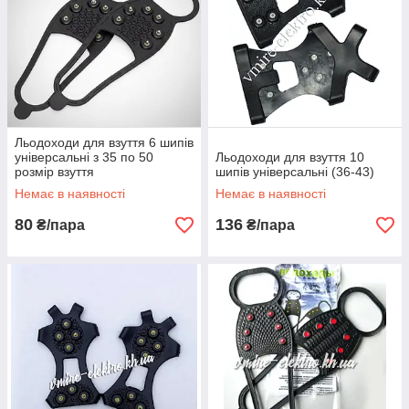
своє
замовлення.
подивитися
асортимент >
2
6
Оптова ціна на
Швидка обробка
льодоступи
і відправка
найнижча
замовлення —
Льодоходи для взуття 6 шипів
серед інших
все що надійшли
універсальні з 35 по 50
Льодоходи для взуття 10
інтернет
обробляємо
розмір взуття
шипів універсальні (36-43)
пропозицій.
замовлення й
Немає в наявності
Немає в наявності
відправляємо на
протязі 1-2
80
136
₴/пара
₴/пара
робочих днів.
3
7
Купити
Для
льодоходи у
заощадження
нас – означає
вашого часу ми
отримати
зробили для
якісний продукт
кожного товару
за приємно
ясна і повний
низькою ціною.
опис.