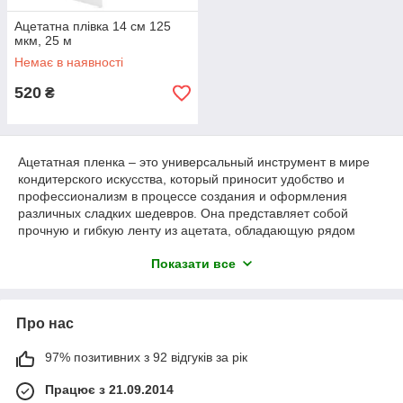
Ацетатна плівка 14 см 125
мкм, 25 м
Немає в наявності
520
₴
Ацетатная пленка – это универсальный инструмент в мире
кондитерского искусства, который приносит удобство и
профессионализм в процессе создания и оформления
различных сладких шедевров. Она представляет собой
прочную и гибкую ленту из ацетата, обладающую рядом
выдающихся характеристик.
Показати все
Одним из ключевых параметров ацетатной пленки является
ее размер и плотность. Обычно она доступна в различных
ширинах и толщинах, что позволяет выбирать подходящий
Про нас
вариант в зависимости от конкретной потребности.
Например, ширина пленки может варьироваться от
нескольких сантиметров до нескольких десятков
97% позитивних з 92 відгуків за рік
сантиметров, а толщина может быть разной, от более тонких
Працює з 21.09.2014
вариантов до более плотных.